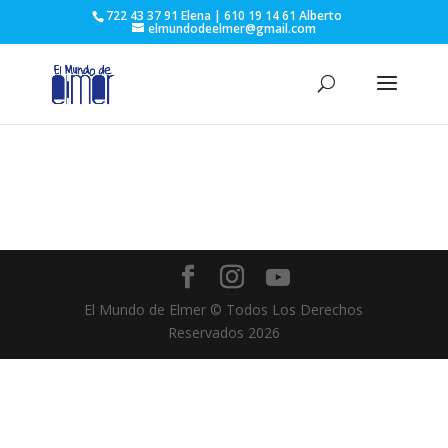
722 43 37 91 Elena | 610 19 14 61 Alberto
elmundodeelmer@gmail.com
El Mundo de Elmer © Todos Los Derechos
Reservados
2026